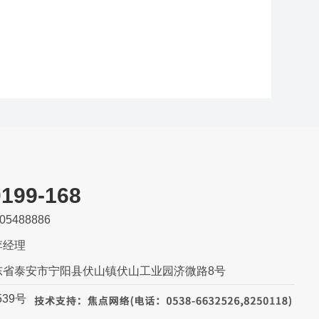
：
0199-168
5488886
李经理
东省泰安市宁阳县伏山镇伏山工业园济微路8号
539号